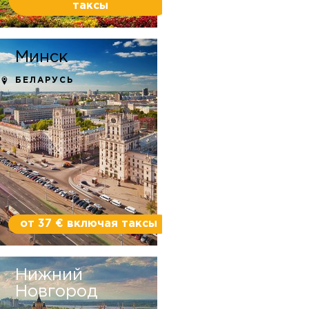
таксы
Минск
БЕЛАРУСЬ
от 37 € включая таксы
Нижний
Новгород