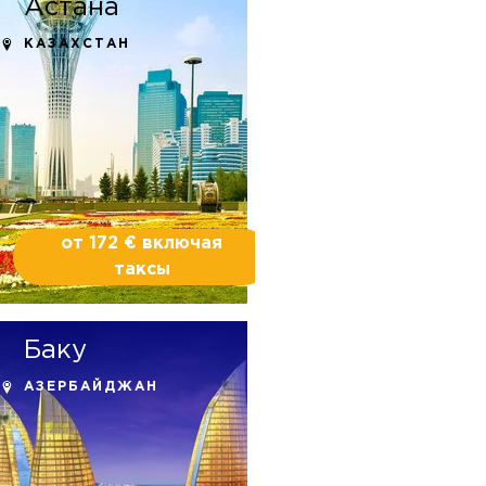
Астана
КАЗАХСТАН
от 172 € включая
таксы
Баку
АЗЕРБАЙДЖАН