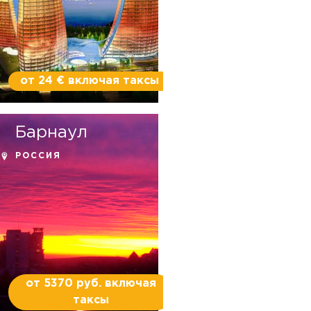
от 24 € включая таксы
Барнаул
РОССИЯ
от 5370 руб. включая
таксы