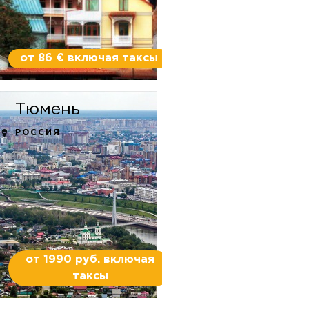
от 86 € включая таксы
Тюмень
РОССИЯ
от 1990 руб. включая
таксы