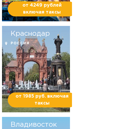
от 4249 рублей
включая таксы
Краснодар
РОССИЯ
от 1985 руб. включая
таксы
Владивосток