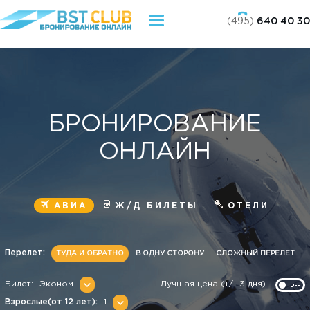
(495)
640 40 30
Toggle
navigation
БРОНИРОВАНИЕ
ОНЛАЙН
АВИА
Ж/Д БИЛЕТЫ
ОТЕЛИ
Перелет:
ТУДА И ОБРАТНО
В ОДНУ СТОРОНУ
СЛОЖНЫЙ ПЕРЕЛЕТ
Билет:
Лучшая цена (+/- 3 дня)
Взрослые(от 12 лет):