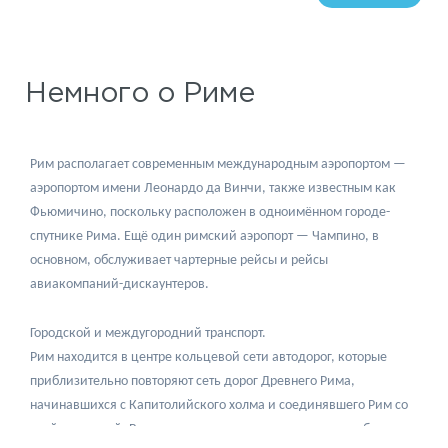
Немного о Риме
Рим располагает современным международным аэропортом —
аэропортом имени Леонардо да Винчи, также известным как
Фьюмичино, поскольку расположен в одноимённом городе-
спутнике Рима. Ещё один римский аэропорт — Чампино, в
основном, обслуживает чартерные рейсы и рейсы
авиакомпаний-дискаунтеров.
Городской и междугородний транспорт.
Рим находится в центре кольцевой сети автодорог, которые
приблизительно повторяют сеть дорог Древнего Рима,
начинавшихся с Капитолийского холма и соединявшего Рим со
всей империей. В городе развита маршрутная сеть автобусов