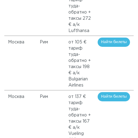
тариф
туда-
обратно +
таксы 272
€ а/к
Lufthansa
Найти билеты
Москва
Рим
от 105 €
тариф
туда-
обратно +
таксы 198
€ а/к
Bulgarian
Airlines
Найти билеты
Москва
Рим
от 137 €
тариф
туда-
обратно +
таксы 167
€ а/к
Vueling