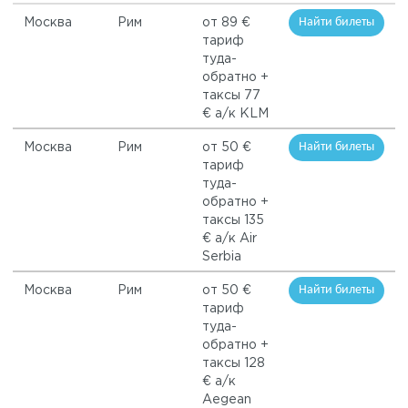
Найти билеты
Москва
Рим
от 89 €
тариф
туда-
обратно +
таксы 77
€ а/к KLM
Найти билеты
Москва
Рим
от 50 €
тариф
туда-
обратно +
таксы 135
€ а/к Air
Serbia
Найти билеты
Москва
Рим
от 50 €
тариф
туда-
обратно +
таксы 128
€ а/к
Aegean