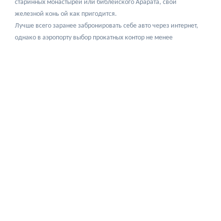
старинных монастырей или библейского Арарата, свой
железной конь ой как пригодится.
Лучше всего заранее забронировать себе авто через интернет,
однако в аэропорту выбор прокатных контор не менее
внушителен. Стоимость аренды примерно та же, что и по всему
миру — от 30 EUR в день можно взять комфортабельное авто по
вкусу.
Население
1 071 500 человек
Поиск авиабилетов в Ереван. Необходимая
информация.
В билетах и в системах бронирования время вылета и прилета
указано местное.
Время в Ереване UTC+4, MSK+1
UTC-Всемирное координированное время.