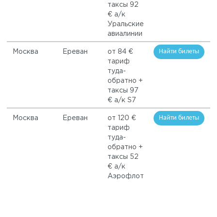
таксы 92
€ а/к
Уральские
авиалинии
Найти билеты
Москва
Ереван
от 84 €
тариф
туда-
обратно +
таксы 97
€ а/к S7
Найти билеты
Москва
Ереван
от 120 €
тариф
туда-
обратно +
таксы 52
€ а/к
Аэрофлот