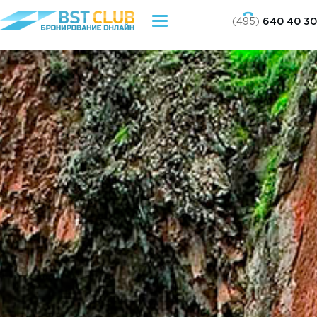
(495)
640 40 30
Toggle
navigation