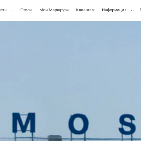
леты
Отели
Мои Маршруты
Клиентам
Информация