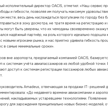
ный исполнительный директор OACIS, отметил: «Наш сервис п
оды и гибкости, позволяя им получать максимум удовольстви
ом месте, весь день наслаждаться прогулками по городу без б
тправиться в зону досмотра, не тратя время на регистрацию 
ты могут быть уверены, что их чемоданы своевременно окажут
ался надёжный партнёр, на роль которого идеально подошла
с новыми игроками рынка, и нас приятно удивила гибкость пр
ес в самые минимальные сроки».
ов вне аэропорта, предлагаемый компанией OACIS, базирует
п к системам учёта авиапассажиров из любой удобной точки.
чают доступ к системам регистрации пассажиров любых авиак
т.
 руководитель Amadeus, отвечающая за продажи IT- решений д
омментировала: «До недавнего времени авиакомпании и аэроп
ичений, накладываемых устаревшими технологиями. Появление
орогу для зарождения принципиально новых бизнес-моделей, 