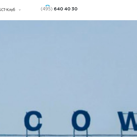
(495)
640 40 30
БСТ-Клуб