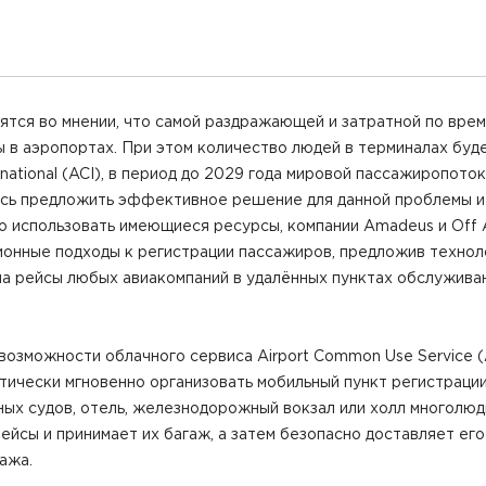
ятся во мнении, что самой раздражающей и затратной по вре
 в аэропортах. При этом количество людей в терминалах будет
ternational (ACI), в период до 2029 года мировой пассажиропот
мясь предложить эффективное решение для данной проблемы и
 использовать имеющиеся ресурсы, компании Amadeus и Off Air
ионные подходы к регистрации пассажиров, предложив техно
на рейсы любых авиакомпаний в удалённых пунктах обслужива
возможности облачного сервиса Airport Common Use Service 
тически мгновенно организовать мобильный пункт регистраци
зных судов, отель, железнодорожный вокзал или холл многолю
йсы и принимает их багаж, а затем безопасно доставляет его
ажа.