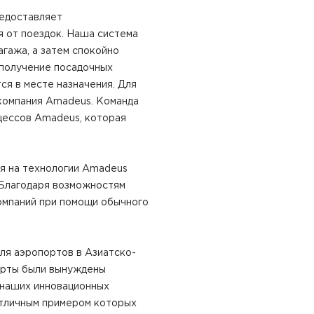
редоставляет
я от поездок. Наша система
агажа, а затем спокойно
и получение посадочных
ся в месте назначения. Для
 компания Amadeus. Команда
оцессов Amadeus, которая
ся на технологии Amadeus
 Благодаря возможностям
омпаний при помощи обычного
ля аэропортов в Азиатско-
орты были вынуждены
 наших инновационных
отличным примером которых