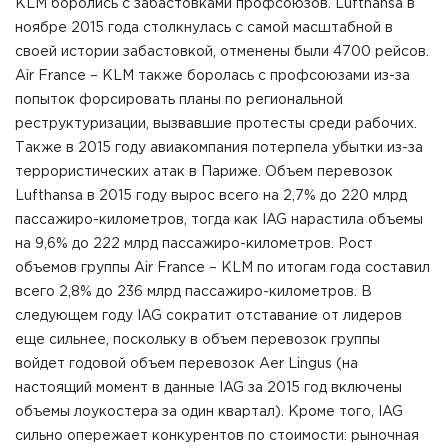
KLM боролись с забастовками профсоюзов. Lufthansa в
ноябре 2015 года столкнулась с самой масштабной в
своей истории забастовкой, отменены были 4700 рейсов.
Air France – KLM также боролась с профсоюзами из-за
попыток форсировать планы по региональной
реструктуризации, вызвавшие протесты среди рабочих.
Также в 2015 году авиакомпания потерпела убытки из-за
террористических атак в Париже. Объем перевозок
Lufthansa в 2015 году вырос всего на 2,7% до 220 млрд
пассажиро-километров, тогда как IAG нарастила объемы
на 9,6% до 222 млрд пассажиро-километров. Рост
объемов группы Air France – KLM по итогам года составил
всего 2,8% до 236 млрд пассажиро-километров. В
следующем году IAG сократит отставание от лидеров
еще сильнее, поскольку в объем перевозок группы
войдет годовой объем перевозок Aer Lingus (на
настоящий момент в данные IAG за 2015 год включены
объемы лоукостера за один квартал). Кроме того, IAG
сильно опережает конкурентов по стоимости: рыночная