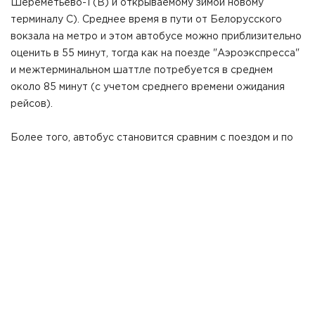
Шереметьево-1 (В) и открываемому зимой новому
терминалу С). Среднее время в пути от Белорусского
вокзала на метро и этом автобусе можно приблизительно
оценить в 55 минут, тогда как на поезде "Аэроэкспресса"
и межтерминальном шаттле потребуется в среднем
около 85 минут (с учетом среднего времени ожидания
рейсов).
Более того, автобус становится сравним с поездом и по
времени поездки в южные терминалы Шереметьево:
обоими способами добраться туда можно в среднем
приблизительно за 70 минут. Учитывая, что автобус пока
что примерно втрое дешевле поезда для большинства
пассажиров, не требует беготни по переходным мостам и
в целом сильно сокращает дистанцию, которую нужно
пройти пешком, можно ожидать серьезный отток
клиентов на новый автобусный маршрут.