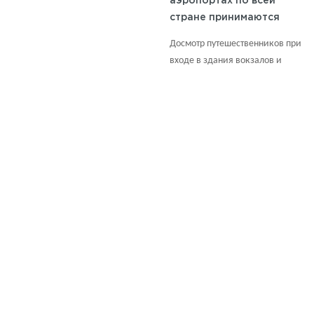
аэропортах по всей
стране принимаются
дополнительные меры
Досмотр путешественников при
безопасности.
входе в здания вокзалов и
аэровокзалов занимает больше
времени.
7 (495)
640 40 30