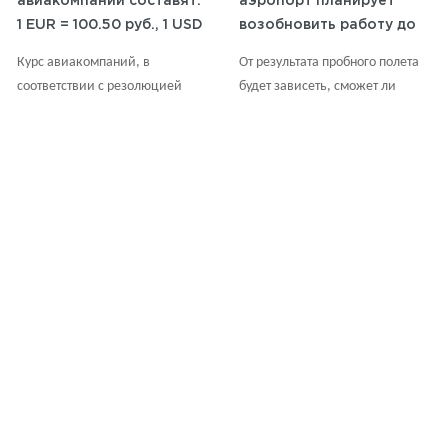
авиакомпаний составят:
аэропорт планирует
1 EUR = 100.50 руб., 1 USD
возобновить работу до
= 92.00 руб.
конца 2023 года.
Курс авиакомпаний, в
От результата пробного полета
соответствии с резолюцией
будет зависеть, сможет ли
IATA (Международная
аэропорт продолжить свою
ассоциация воздушного
деятельность.
транспорта), обновляется по
средам на основании курсов,
публикуемых ЦБ на вторник
ВСЕ НОВОСТИ
(результаты торгов
понедельника) с округлением
до 0.50 RUB в большую сторону.
Вы можете проверить курс
валюты на сайте: Центрального
банка Российской Федерации.
Авиабилеты
О Компании
FAQ
Ж/Д Билеты
Новости
Оплата